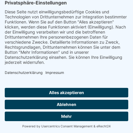
4. WUNDS
Netzwerktreffen
Entdecken Sie die Welt der digitalen
Innovationen!
Liebe Partner, Geschäftskunden und
Interessenten,
Am
11. März 2027
laden wir Sie herzlich zum
4.
WUNDS Netzwerktreffen
ein.
Erleben Sie einen
interessanten Nachmittag voller Einblicke in aktuelle
Digitalisierungsprojekte, smarte
Unternehmenslösungen und innovative Technologien –
direkt aus der Region für die Region. Ein
Nachmittag für Austausch, neue Impulse und gute